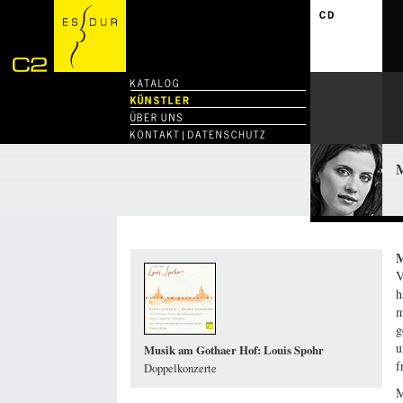
M
M
V
h
m
g
u
Musik am Gothaer Hof: Louis Spohr
f
Doppelkonzerte
M