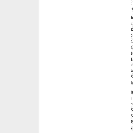
d
s
I
u
R
G
O
O
F
H
C
s
S
J
J
u
e
S
S
P
z