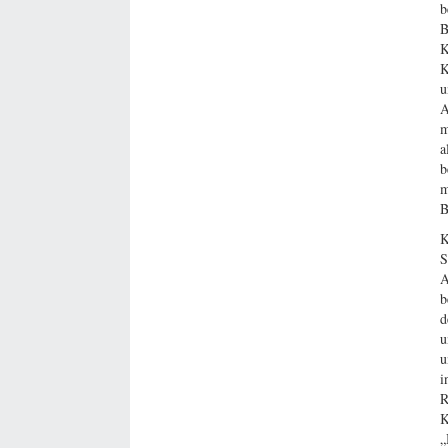
b
B
K
K
u
A
m
a
b
m
B
K
S
A
b
d
u
u
i
R
K
„