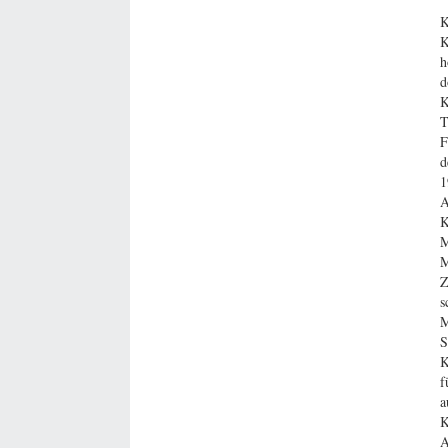
K
K
h
d
K
T
F
d
1
A
K
M
M
Z
s
M
S
K
f
a
K
A