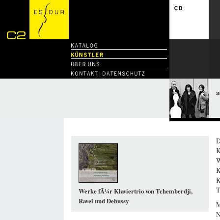
a
D
K
W
K
K
T
Werke fÃ¼r Klaviertrio von Tchemberdji,
Ravel und Debussy
M
N