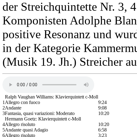
der Streichquintette Nr. 3, 
Komponisten Adolphe Blanc 
positive Resonanz und wur
in der Kategorie Kammermu
(Musik 19. Jh.) Streicher a
Ralph Vaughan Williams: Klavierquintett c-Moll
1
Allegro con fuoco
9:24
2
Andante
9:08
3
Fantasia, quasi variazioni: Moderato
10:20
Hermann Goetz: Klavierquintett c-Moll
4
Allegro risoluto
10:20
5
Andante quasi Adagio
6:58
6
Allegro risoluto
3:23