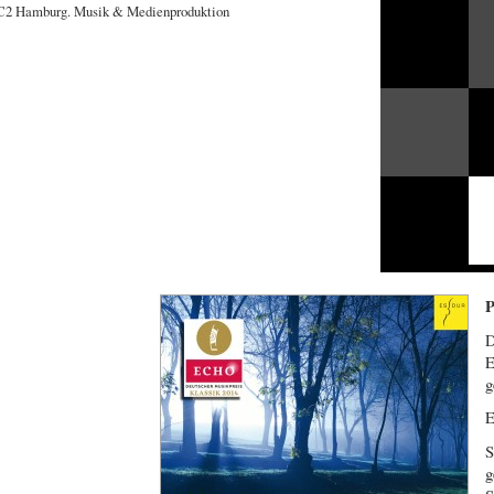
P
D
g
E
S
g