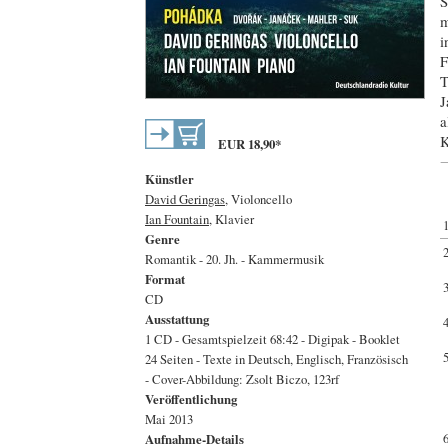
S
m
i
F
T
J
a
K
EUR
18,90
*
Künstler
David Geringas
, Violoncello
Ian Fountain
, Klavier
Genre
Romantik - 20. Jh. - Kammermusik
Format
CD
Ausstattung
1 CD - Gesamtspielzeit 68:42 - Digipak - Booklet
24 Seiten - Texte in Deutsch, Englisch, Französisch
- Cover-Abbildung: Zsolt Biczo, 123rf
Veröffentlichung
Mai 2013
Aufnahme-Details