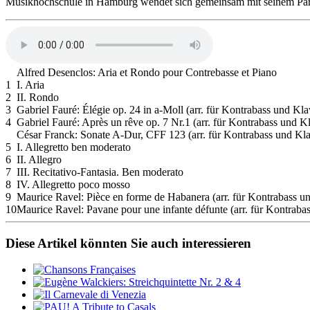
Musikhochschule in Hamburg wendet sich gemeinsam mit seinem Partn
Alfred Desenclos: Aria et Rondo pour Contrebasse et Piano
1
I. Aria
2
II. Rondo
3
Gabriel Fauré: Élégie op. 24 in a-Moll (arr. für Kontrabass und Kla
4
Gabriel Fauré: Après un rêve op. 7 Nr.1 (arr. für Kontrabass und Kl
César Franck: Sonate A-Dur, CFF 123 (arr. für Kontrabass und Kla
5
I. Allegretto ben moderato
6
II. Allegro
7
III. Recitativo-Fantasia. Ben moderato
8
IV. Allegretto poco mosso
9
Maurice Ravel: Pièce en forme de Habanera (arr. für Kontrabass un
10
Maurice Ravel: Pavane pour une infante défunte (arr. für Kontraba
Diese Artikel könnten Sie auch interessieren