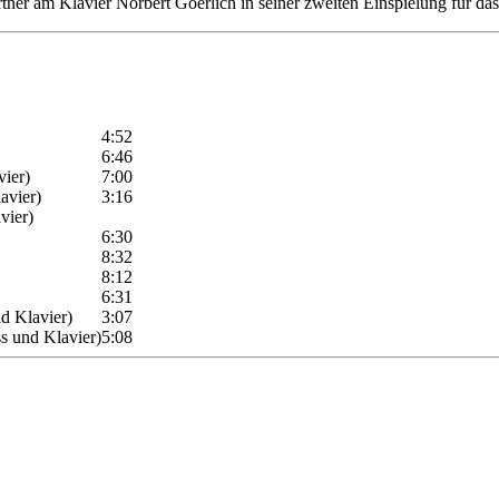
er am Klavier Norbert Goerlich in seiner zweiten Einspielung für da
4:52
6:46
vier)
7:00
avier)
3:16
vier)
6:30
8:32
8:12
6:31
d Klavier)
3:07
ss und Klavier)
5:08