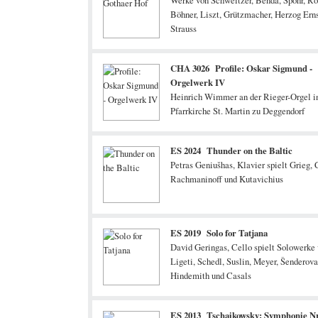
Werke von Schweitzer, Benda, Spohr, R
Böhner, Liszt, Grützmacher, Herzog Ernst
Strauss
CHA 3026 Profile: Oskar Sigmund -
Orgelwerk IV
Hein­rich Wim­mer an der Rieger-Orgel i
Pfarrkirche St. Martin zu Deggendorf
ES 2024 Thunder on the Baltic
Petras Geniušhas, Klavier spielt Grieg, 
Rachmaninoff und Kutavichius
ES 2019 Solo for Tatjana
David Geringas, Cello spielt Solowerke
Ligeti, Schedl, Suslin, Meyer, Šenderova
Hindemith und Casals
ES 2013 Tschaikowsky: Symphonie Nr.