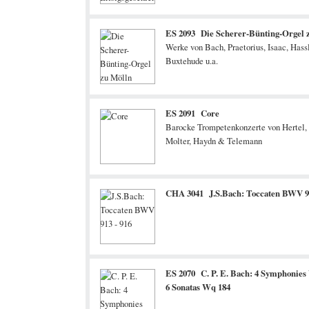
ES 2093 Die Scherer-Bünting-Orgel 
Werke von Bach, Praetorius, Isaac, Hassl
Buxtehude u.a.
ES 2091 Core
Barocke Trompetenkonzerte von Hertel,
Molter, Haydn & Telemann
CHA 3041 J.S.Bach: Toccaten BWV 91
ES 2070 C. P. E. Bach: 4 Symphonies
6 Sonatas Wq 184