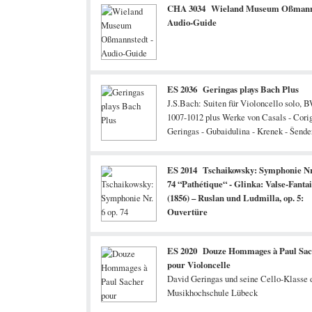
CHA 3034 Wieland Museum Oßmanns
Audio-Guide
ES 2036 Geringas plays Bach Plus
J.S.Bach: Suiten für Violoncello solo,
1007-1012 plus Werke von Casals - Corig
Geringas - Gubaidulina - Krenek - Šende
Suslin und Vasks
ES 2014 Tschaikowsky: Symphonie Nr.
74 “Pathétique“ - Glinka: Valse-Fantai
(1856) – Ruslan und Ludmilla, op. 5:
Ouvertüre
ES 2020 Douze Hommages à Paul Sa
pour Violoncelle
David Geringas und seine Cello-Klasse 
Musikhochschule Lübeck