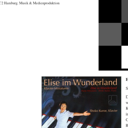
E
S
D
w
K
i
G
R