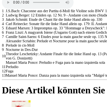
1
J.S.Bach: Chaconne aus der Partita d-Moll für Violine solo BWV 1
2
Ludwig Berger: 12 Etüden op. 12 Nr. 9 - Andante con moto (Studie 
3
Jakob Schmitt: Etude de Chant für die linke Hand allein op. 330
4
Carl Reinecke: Sonate für die linke Hand allein op. 179: II. Andant
5
Eduard Marxen: 3 Impromptus op. 33 "Hommage a Dreyscheck": 
6
Franz Liszt: A magyarok Istene (Ungarns Gott) nach einem Gedich
7
Camille Saint-Saens: 6 Etudes pour la main gauche seule op. 135 N
Alexander Scriabin: Prelude et Nocturne pour la main gauche seule
8
Prelude in cis-Moll
9
Nocturne in Des-Dur
Theodor Leschetizky: Andante Finale für die linke Hand op. 13 (
10
von G. Donizetti)
Manuel Maria Ponce: Preludio e Fuga para la mano izquierda sola
11
Preludio
12
Fuga
13
Manuel Maria Ponce: Danza para la mano izquierda sola "Malgré to
Diese Artikel könnten Sie