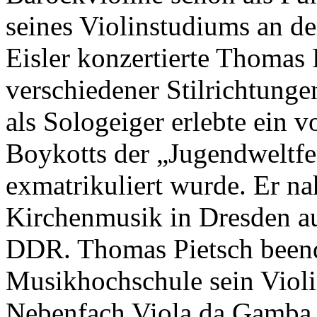
seines Violinstudiums an d
Eisler konzertierte Thomas 
verschiedener Stilrichtung
als Sologeiger erlebte ein v
Boykotts der „Jugendweltfes
exmatrikuliert wurde. Er n
Kirchenmusik in Dresden au
DDR
. Thomas Pietsch been
Musikhochschule sein Violi
Nebenfach Viola da Gamba. A