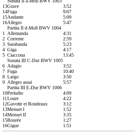
Sonata II a-Moll BWV 1003
13
Grave
3:52
14
Fuga
9:07
15
Andante
5:09
16
Allegro
5:47
Partita II d-Moll BWV 1004
1
Allemanda
4:31
2
Corrente
2:59
3
Sarabanda
5:23
4
Giga
4:17
5
Ciaccona
13:45
Sonata III C-Dur BWV 1005
6
Adagio
3:52
7
Fuga
10:40
8
Largo
3:50
9
Allegro assai
5:57
Partita III E-Dur BWV 1006
10
Preludio
4:09
11
Loure
4:22
12
Gavotte et Rondeaux
3:12
13
Menuet I
1:52
14
Menuet II
3:35
15
Bourée
1:27
16
Gigue
1:51