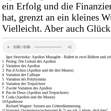
ein Erfolg und die Finanzi
hat, grenzt an ein kleines W
Vielleicht. Aber auch Glüc
Igor Stravinsky: Apollon Musagète - Ballett in zwei Bildern und z
1
Prolog: Die Geburt des Apollon
2
Variation des Apollon
3
Pas d'Action (Apollon und die drei Musen)
4
Variation der Calliope
5
Variation der Polyhymnia
6
Variation der Terpsichore
7
Zweite Variation des Apollon
8
Pas de Deux (Apollon und Terpsichore)
9
Coda (Apollon und die Musen)
10
Apotheose
Richard Wagner: Szenen aus Götterdämmerung
11
Vorspiel: Orchesterzwischenspiel & "Lass ich, Liebste, dich hier"