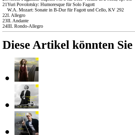
21
Yuri Povolotsky: Humoresque für Solo Fagott
W.A. Mozart: Sonate in B-Dur für Fagott und Cello, KV 292
22
I. Allegro
23
II. Andante
24
III. Rondo-Allegro
Diese Artikel könnten Sie