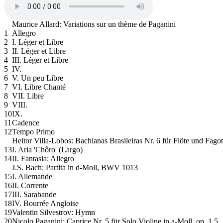
Maurice Allard: Variations sur un thème de Paganini
1
Allegro
2
I. Léger et Libre
3
II. Léger et Libre
4
III. Léger et Libre
5
IV.
6
V. Un peu Libre
7
VI. Libre Chanté
8
VII. Libre
9
VIII.
10
IX.
11
Cadence
12
Tempo Primo
Heitor Villa-Lobos: Bachianas Brasileiras Nr. 6 für Flöte und Fago
13
I. Aria 'Chôro' (Largo)
14
II. Fantasia: Allegro
J.S. Bach: Partita in d-Moll, BWV 1013
15
I. Allemande
16
II. Corrente
17
III. Sarabande
18
IV. Bourrée Angloise
19
Valentin Silvestrov: Hymn
20
Nicolo Paganini: Caprice Nr. 5 für Solo Violine in a-Moll, op. 1.5