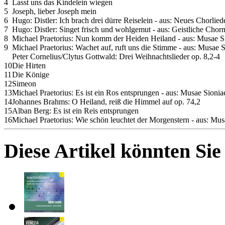
4
Lasst uns das Kindelein wiegen
5
Joseph, lieber Joseph mein
6
Hugo: Distler: Ich brach drei dürre Reiselein - aus: Neues Chorlie
7
Hugo: Distler: Singet frisch und wohlgemut - aus: Geistliche Chor
8
Michael Praetorius: Nun komm der Heiden Heiland - aus: Musae Si
9
Michael Praetorius: Wachet auf, ruft uns die Stimme - aus: Musae S
Peter Cornelius/Clytus Gottwald: Drei Weihnachtslieder op. 8,2-4
10
Die Hirten
11
Die Könige
12
Simeon
13
Michael Praetorius: Es ist ein Ros entsprungen - aus: Musae Sioniae
14
Johannes Brahms: O Heiland, reiß die Himmel auf op. 74,2
15
Alban Berg: Es ist ein Reis entsprungen
16
Michael Praetorius: Wie schön leuchtet der Morgenstern - aus: Mus
Diese Artikel könnten Sie