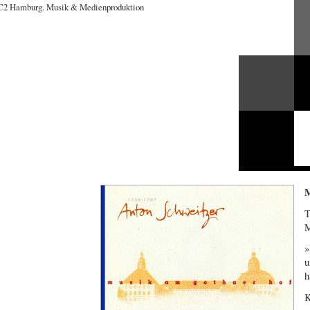
M
T
M
»
u
h
K