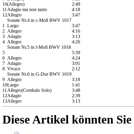
10
(Allegro)
2:49
11
Adagio ma non tanto
4:18
12
Allegro
3:47
Sonate Nr.4 in c-Moll BWV 1017
1
Largo
3:47
2
Allegro
4:16
3
Adagio
3:13
4
Allegro
4:26
Sonate Nr.5 in f-Moll BWV 1018
5
5:39
6
Allegro
4:24
7
Adagio
3:01
8
Vivace
2:12
Sonate Nr.6 in G-Dur BWV 1019
9
Allegro
3:18
10
Largo
1:41
11
Allegro(Cembalo Solo)
3:48
12
Adagio
2:39
13
Allegro
3:13
Diese Artikel könnten Sie