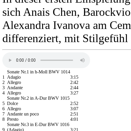
sich Anais Chen, Barockvio
Alexandra Ivanova am Cemb
differenziert, mit Stilgefüh
Sonate Nr.1 in h-Moll BWV 1014
1
Adagio
3:15
2
Allegro
2:42
3
Andante
2:44
4
Allegro
3:27
Sonate Nr.2 in A-Dur BWV 1015
5
Dolce
2:52
6
Allegro
3:07
7
Andante un poco
2:51
8
Presto
4:01
Sonate Nr.3 in E-Dur BWV 1016
9
(Adagio)
3:21