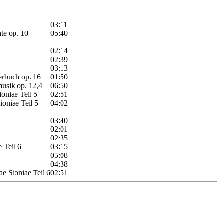
03:11
hte op. 10
05:40
02:14
02:39
03:13
derbuch op. 16
01:50
musik op. 12,4
06:50
oniae Teil 5
02:51
ioniae Teil 5
04:02
03:40
02:01
02:35
 Teil 6
03:15
05:08
04:38
ae Sioniae Teil 6
02:51