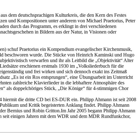
aus dem deutschsprachigen Kulturkreis, die den Kern des Festes
ätzen und Kompositionen unter anderem von Michael Praetorius, Peter
faden durch das Programm, es erklingt in drei verschiedenen
hnachtsgeschehen in Bildern aus der Natur, in Visionen oder
en) schuf Praetorius ein Kompendium evangelischer Kirchenmusik,
rbild beschworen wurde. Die Stücke von Heinrich Kaminski und Hugo
jektivistisch verwarfen und ihr als Leitbild die „Objektivität“ Alter
Liedsätze erschienen erstmals 1930 im „Volksliederbuch für die
 eigenständig und frei wirken und sich dennoch exakt ins Zeitmaß
atz „Es ist ein Ros entsprungen“, eine Übungsarbeit im Unterricht
hnten zahlreiche Klavierlieder in die lebhaftere Atmosphäre des
ten“ als doppelchöriges Stück, „Die Könige“ für 4-stimmigen Chor
 hiermit die dritte CD bei ES-
DUR
ein. Philipp Ahmann ist seit 2008
Publikum und Kritik begeisterten Anklang findet. Philipp Ahmann
rieder Bernius und Robin Gritton.Im Jahr 2005 begann Philipp Ahmann
 seit einigen Jahren mit dem
WDR
und dem
MDR
Rundfunkchor,