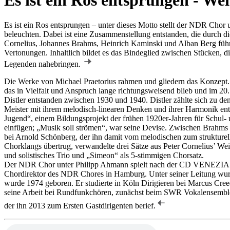
Es ist ein Ros entsprungen – unter dieses Motto stellt der
NDR
Chor u
beleuchten. Dabei ist eine Zusammenstellung entstanden, die durch d
Cornelius, Johannes Brahms, Heinrich Kaminski und Alban Berg führt. 
Vertonungen. Inhaltlich bildet es das Bindeglied zwischen Stücken, d
Legenden nahebringen.
Die Werke von Michael Praetorius rahmen und gliedern das Konzept
das in Vielfalt und Anspruch lange richtungsweisend blieb und im 
Distler entstanden zwischen 1930 und 1940. Distler zählte sich zu den
Meister mit ihrem melodisch-linearen Denken und ihrer Harmonik entg
Jugend“, einem Bildungsprojekt der frühen 1920er-Jahren für Schul- u
einfügen; „Musik soll strömen“, war seine Devise. Zwischen Brahms 
bei Arnold Schönberg, der ihn damit vom melodischen zum strukturelle
Chorklangs übertrug, verwandelte drei Sätze aus Peter Cornelius’ We
und solistisches Trio und „Simeon“ als 5-stimmigen Chorsatz.
Der
NDR
Chor unter Philipp Ahmann spielt nach der CD
VENEZIA
Chordirektor des
NDR
Chores in Hamburg. Unter seiner Leitung wurd
wurde 1974 geboren. Er studierte in Köln Dirigieren bei Marcus Cre
seine Arbeit bei Rundfunkchören, zunächst beim
SWR
Vokalensembl
der ihn 2013 zum Ersten Gastdirigenten berief.