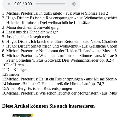
1
Michael Praetorius: In dulci jubilo - aus: Musae Sioniae Teil 2
2
Hugo Distler: Es ist ein Ros entsprungen - aus: Weihnachtsgeschic
Heinrich Kaminski: Drei weihnachtliche Liedsätze
3
Maria durch ein Dornwald ging
4
Lasst uns das Kindelein wiegen
5
Joseph, lieber Joseph mein
6
Hugo: Distler: Ich brach drei dürre Reiselein - aus: Neues Chorlie
7
Hugo: Distler: Singet frisch und wohlgemut - aus: Geistliche Chor
8
Michael Praetorius: Nun komm der Heiden Heiland - aus: Musae Si
9
Michael Praetorius: Wachet auf, ruft uns die Stimme - aus: Musae S
Peter Cornelius/Clytus Gottwald: Drei Weihnachtslieder op. 8,2-4
10
Die Hirten
11
Die Könige
12
Simeon
13
Michael Praetorius: Es ist ein Ros entsprungen - aus: Musae Sioniae
14
Johannes Brahms: O Heiland, reiß die Himmel auf op. 74,2
15
Alban Berg: Es ist ein Reis entsprungen
16
Michael Praetorius: Wie schön leuchtet der Morgenstern - aus: Mus
Diese Artikel könnten Sie auch interessieren