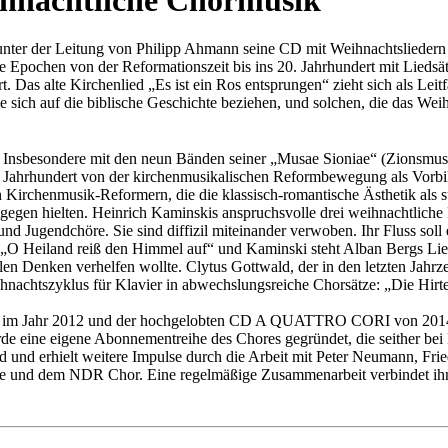
nter der Leitung von Philipp Ahmann seine CD mit Weihnachtsliedern 
ie Epochen von der Reformationszeit bis ins 20. Jahrhundert mit Lieds
Das alte Kirchenlied „Es ist ein Ros entsprungen“ zieht sich als Leit
ie sich auf die biblische Geschichte beziehen, und solchen, die das Wei
. Insbesondere mit den neun Bänden seiner „Musae Sioniae“ (Zionsmus
20. Jahrhundert von der kirchenmusikalischen Reformbewegung als Vo
 Kirchenmusik-Reformern, die die klassisch-romantische Ästhetik als sub
egen hielten. Heinrich Kaminskis anspruchsvolle drei weihnachtliche 
nd Jugendchöre. Sie sind diffizil miteinander verwoben. Ihr Fluss soll
„O Heiland reiß den Himmel auf“ und Kaminski steht Alban Bergs Lieds
n Denken verhelfen wollte. Clytus Gottwald, der in den letzten Jahrze
ihnachtszyklus für Klavier in abwechslungsreiche Chorsätze: „Die Hir
im Jahr 2012 und der hochgelobten CD A
QUATTRO
CORI
von 2014
e eine eigene Abonnementreihe des Chores gegründet, die seither bei 
ed und erhielt weitere Impulse durch die Arbeit mit Peter Neumann, F
e und dem
NDR
Chor. Eine regelmäßige Zusammenarbeit verbindet ihn