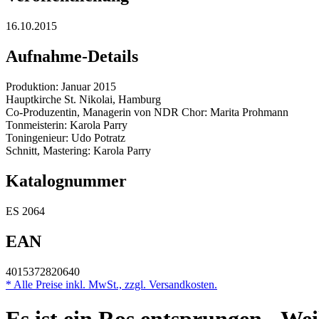
16.10.2015
Aufnahme-Details
Produktion: Januar 2015
Hauptkirche St. Nikolai, Hamburg
Co-Produzentin, Managerin von NDR Chor: Marita Prohmann
Tonmeisterin: Karola Parry
Toningenieur: Udo Potratz
Schnitt, Mastering: Karola Parry
Katalognummer
ES 2064
EAN
4015372820640
* Alle Preise inkl. MwSt., zzgl. Versandkosten.
Es ist ein Ros entsprungen - W