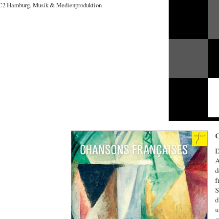
C
D
A
d
f
S
d
u