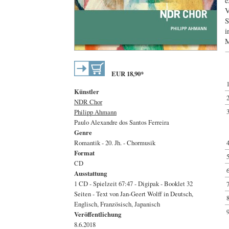
e
V
S
i
M
EUR
18,90
*
Künstler
NDR Chor
Philipp Ahmann
Paulo Alexandre dos Santos Ferreira
Genre
Romantik - 20. Jh. - Chormusik
Format
CD
Ausstattung
1 CD - Spielzeit 67:47 - Digipak - Booklet 32
Seiten - Text von Jan-Geert Wolff in Deutsch,
Englisch, Französisch, Japanisch
Veröffentlichung
8.6.2018