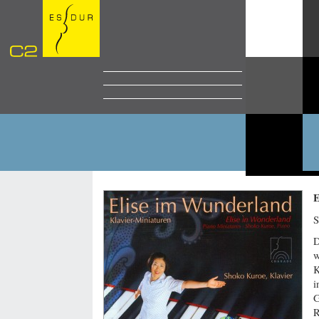
E
S
D
w
K
i
G
R