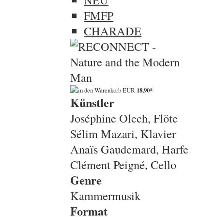
FMFP
CHARADE
EUR
18,90
*
Künstler
Joséphine Olech, Flöte
Sélim Mazari, Klavier
Anaïs Gaudemard, Harfe
Clément Peigné, Cello
Genre
Kammermusik
Format