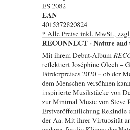
ES 2082
EAN
4015372820824
* Alle Preise inkl. MwSt., zzg
RECONNECT - Nature and 
Mit ihrem Debut-Album
REC
reflektiert Joséphine Olech –
Förderpreises 2020 – ob der Me
dem Menschen versöhnen kann. 
inspirierte Musikstücke von D
zur Minimal Music von Steve 
Erstveröffentlichung Rekindle
der Aa. Mit ihrer Virtuosität a
anderes für die Klänge der Natu