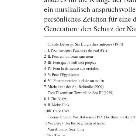
ein musikalisch anspruchsvolles
persönliches Zeichen für eine 
Generation: den Schutz der Na
Claude Debussy: Six Épigraphes antiques (1914)
1
I. Pour invoquer Pan, dieu du vent d'été
2
II. Pour un tombeau sans nom
3
III. Pour que la nuit soit propice
4
IV. Pour la danseuse aux crotales
5
V. Pour l'Égyptienne
6
VI. Pour remercier la pluie au matin
7
Michel van der Aa: Rekindle (2009)
Toru Takemitsu: Toward the Sea III (1989)
8
I. The Night
9
II. Moby Dick
10
III. Cape Cod
George Crumb: Vox Balaenae (1971) for three masked pl
11
Vocalise (...for the beginning of time)
Variations on Sea-Time
12
Sea Theme