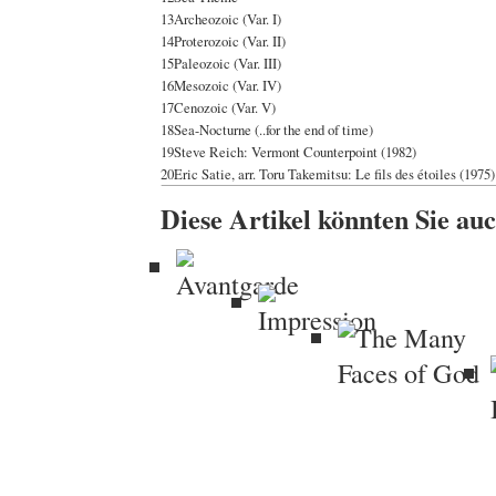
13
Archeozoic (Var. I)
14
Proterozoic (Var. II)
15
Paleozoic (Var. III)
16
Mesozoic (Var. IV)
17
Cenozoic (Var. V)
18
Sea-Nocturne (..for the end of time)
19
Steve Reich: Vermont Counterpoint (1982)
20
Eric Satie, arr. Toru Takemitsu: Le fils des étoiles (1975)
Diese Artikel könnten Sie auc