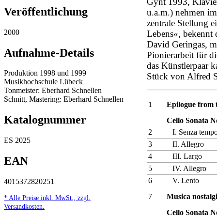
Gynt 1993, Klavier
Veröffentlichung
u.a.m.) nehmen im
zentrale Stellung e
2000
Lebens«, bekennt d
David Geringas, me
Aufnahme-Details
Pionierarbeit für d
das Künstlerpaar k
Produktion 1998 und 1999
Stück von Alfred 
Musikhochschule Lübeck
Tonmeister: Eberhard Schnellen
Schnitt, Mastering: Eberhard Schnellen
1
Epilogue from 
Katalognummer
Cello Sonata N
2
I. Senza temp
ES 2025
3
II. Allegro
4
III. Largo
EAN
5
IV. Allegro
6
V. Lento
4015372820251
7
Musica nostalg
* Alle Preise inkl. MwSt., zzgl.
Versandkosten.
Cello Sonata N