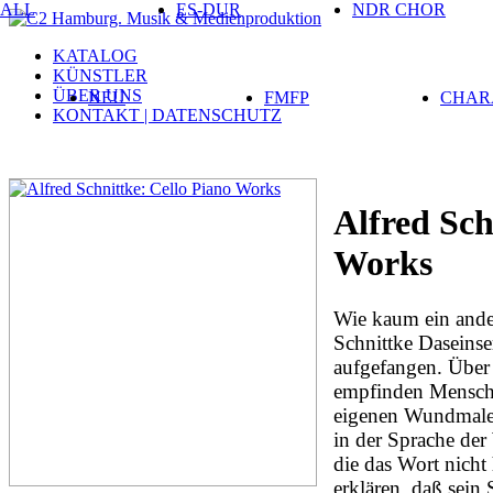
ALL
ES-DUR
NDR CHOR
KATALOG
KÜNSTLER
ÜBER UNS
NEU
FMFP
CHAR
KONTAKT | DATENSCHUTZ
Alfred Sch
Works
Wie kaum ein ande
Schnittke Daseinse
aufgefangen. Über
empfinden Mensche
eigenen Wundmale,
in der Sprache de
die das Wort nicht 
erklären, daß sein 