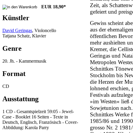
Zeit, als Schatte
EUR
18,90
*
gefeiert und preis
Künstler
Gewiss scheint abe
aus der ehemalige
David Geringas
, Violoncello
öffentlichen Bev
Tatjana Schatz, Klavier
mehr aushielten un
Genre
Kremer, die Cellis
Geringas und Natal
20. Jh. - Kammermusik
Metropolen Westeu
Schnittkes Tönewel
Format
Stockholm bis New
die Herzen der Mus
CD
lohnend erschien,
Festivals aufzuleg
Ausstattung
»im Westen« ließ d
Sowjetunion nach.
1 CD - Gesamtspielzeit 59:05 - Jewel-
Schnittkes Werke f
Case - Booklet 16 Seiten - Texte in
1985/86 und 1990
Deutsch, Englisch, Französisch - Cover-
grosso Nr. 2 1981/
Abbildung: Karola Parry